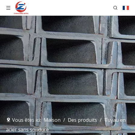
Vous êtes ici:
Maison
/
Des produits
/
Tuyau en
acier sans soudure