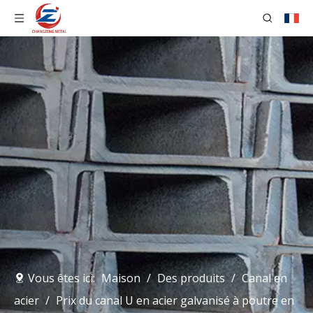
Vous êtes ici:
Maison
/
Des produits
/
Canal en
acier
/
Prix ​​​​du canal U en acier galvanisé à poutre en