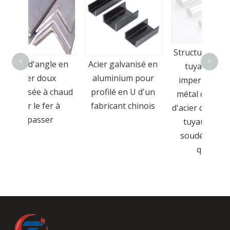
St
Structure ronde de
bât
<
>
le en
Acier galvanisé en
tuyau de prix
pla
ux
aluminium pour
imperméable en
hau
 chaud
profilé en U d'un
métal de carbone
carb
r à
fabricant chinois
d'acier de spirale de
r
tuyau de tube
soudé de haute
qualité