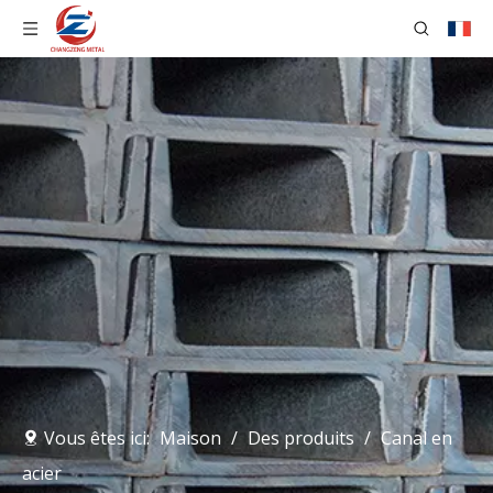
Vous êtes ici:
Maison
/
Des produits
/
Canal en
acier