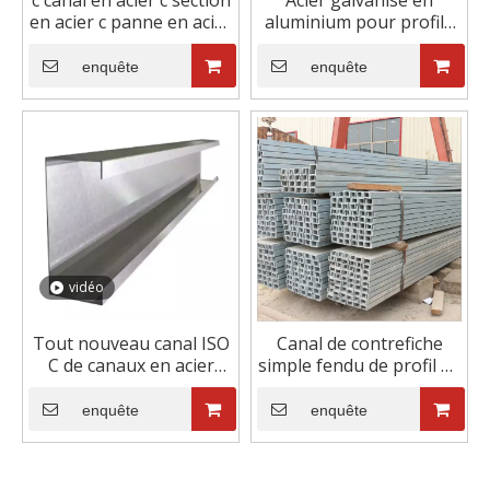
c canal en acier c section
Acier galvanisé en
en acier c panne en acier
aluminium pour profilé
formé à froid
en U d'un fabricant
chinois
enquête
enquête
vidéo
Tout nouveau canal ISO
Canal de contrefiche
C de canaux en acier
simple fendu de profil en
inoxydable de haute
U d'acier inoxydable
qualité
galvanisé à chaud de
enquête
enquête
prix concurrentiel