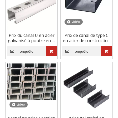
vidéo
Prix ​​​​du canal U en acier
Prix ​​de canal de type C
galvanisé à poutre en U
en acier de construction
de vente chaude
en acier inoxydable
galvanisé direct d'usine
enquête
enquête
1 acheteur
vidéo