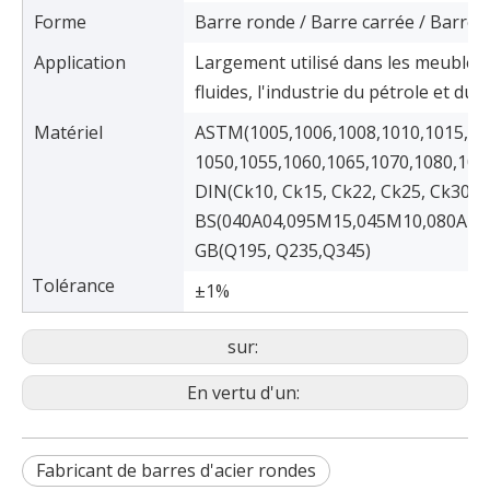
Forme
Barre ronde / Barre carrée / Barre 
Application
Largement utilisé dans les meubles, 
fluides, l'industrie du pétrole et du 
Matériel
ASTM(1005,1006,1008,1010,1015,102
1050,1055,1060,1065,1070,1080,108
DIN(Ck10, Ck15, Ck22, Ck25, Ck30, 
BS(040A04,095M15,045M10,080A40
GB(Q195, Q235,Q345)
Tolérance
±1%
sur:
En vertu d'un:
Fabricant de barres d'acier rondes