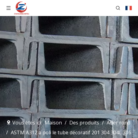
Vous êtes ici:
Maison
/
Des produits
/
Acier rond
/
ASTM A312 a poli le tube décoratif 201 304 304L 316