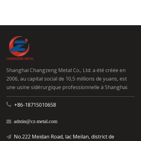
Shanghai Changzeng Metal Co., Ltd. a été créée en
2006, au capital social de 10,5 millions de yuans, est
une usine sidérurgique professionnelle à Shanghai.

+86-18715010658

admin@cz-metal.com
No.222 Meidan Road, lac Meilan, district de
