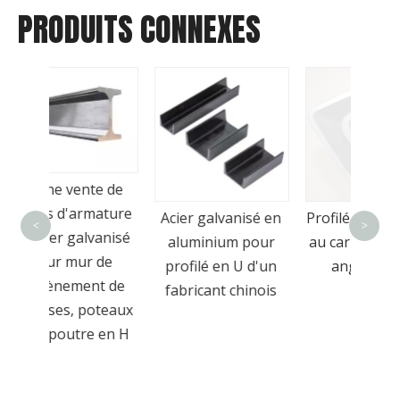
PRODUITS CONNEXES
Tube 
e de
a
mature
Acier galvanisé en
Profilé en L en acier
perso
<
>
vanisé
aluminium pour
au carbone, acier à
dir
 de
profilé en U d'un
angle inégal
20x2
t de
fabricant chinois
50x5
oteaux
 en H
m