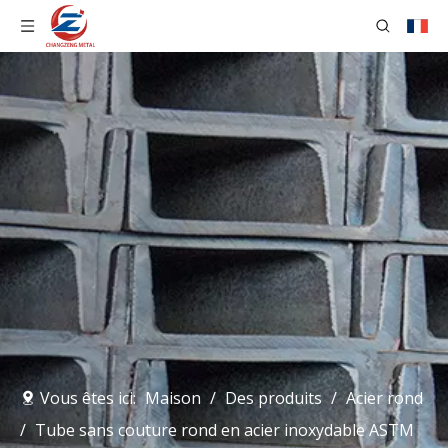
Vous êtes ici:
Maison
/
Des produits
/
Acier rond
/
Tube sans couture rond en acier inoxydable ASTM