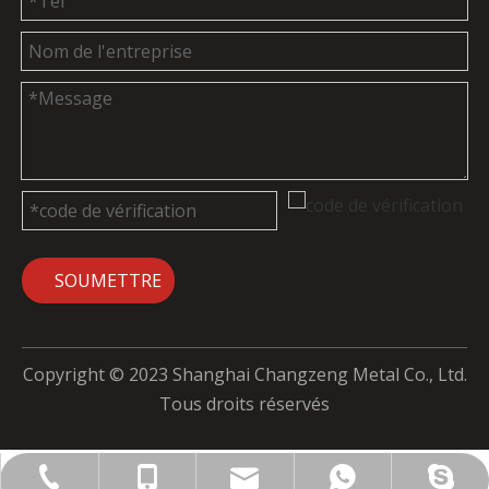
SOUMETTRE
Copyright © 2023 Shanghai Changzeng Metal Co., Ltd.
Tous droits réservés
admin@cz-metal.com
+86-18715010658
+86-18715010658
+86-18715010658
+86-21-66866895