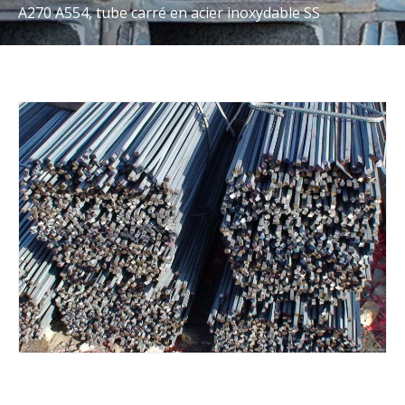
A270 A554, tube carré en acier inoxydable SS