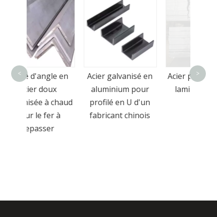
Barre
galv
<
>
le en
Acier galvanisé en
Acier plat de coupe
ux
aluminium pour
laminé à chaud
 chaud
profilé en U d'un
r à
fabricant chinois
r